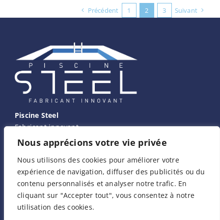
Précédent
1
2
3
Suivant
Piscine Steel
Fabricant innovant
Nous apprécions votre vie privée
Nous contacter
Nous utilisons des cookies pour améliorer votre
expérience de navigation, diffuser des publicités ou du
contenu personnalisés et analyser notre trafic. En
Adresse
cliquant sur "Accepter tout", vous consentez à notre
Z.I. – 1280 Route d’Arcinges
utilisation des cookies.
42460 LE CERGNE