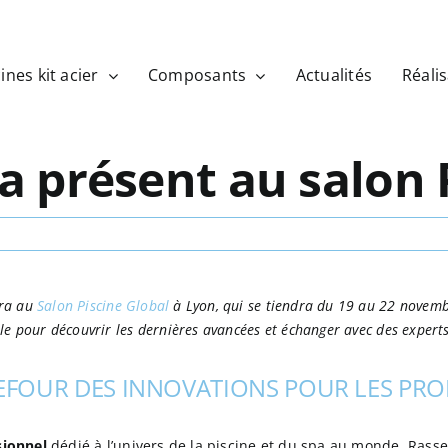
ines kit acier
Composants
Actualités
Réali
ra présent au salon 
era au
Salon Piscine Global
à Lyon, qui se tiendra du 19 au 22 novemb
ble pour découvrir les dernières avancées et échanger avec des exper
REFOUR DES INNOVATIONS POUR LES PR
sionnel
dédié à l’univers de la piscine et du spa au monde. Rass