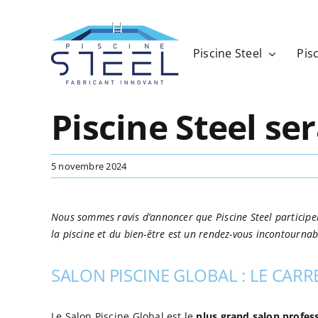
Passer
au
contenu
Piscine Steel
Pisc
Piscine Steel se
5 novembre 2024
Nous sommes ravis d’annoncer que Piscine Steel particip
la piscine et du bien-être est un rendez-vous incontourna
SALON PISCINE GLOBAL : LE CAR
Le Salon Piscine Global est le
plus grand salon profes