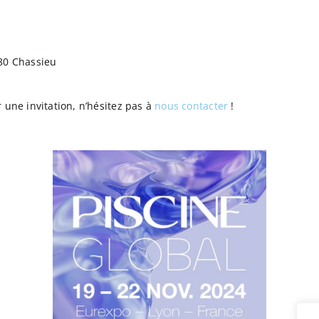
680 Chassieu
 une invitation, n’hésitez pas à
nous contacter
!